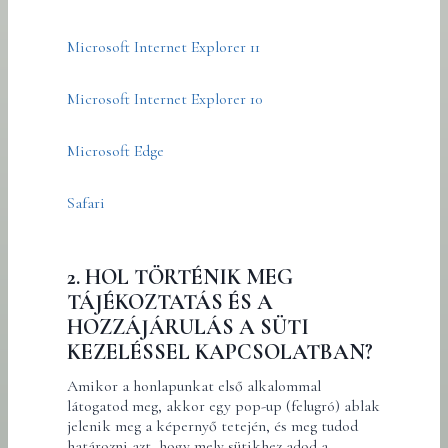
Microsoft Internet Explorer 11
Microsoft Internet Explorer 10
Microsoft Edge
Safari
2. HOL TÖRTÉNIK MEG
TÁJÉKOZTATÁS ÉS A
HOZZÁJÁRULÁS A SÜTI
KEZELÉSSEL KAPCSOLATBAN?
Amikor a honlapunkat első alkalommal
látogatod meg, akkor egy pop-up (felugró) ablak
jelenik meg a képernyő tetején, és meg tudod
határozni azt, hogy mely sütikhez adod a