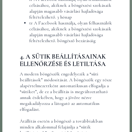
célzásához, akiknek a böngészési szokásaik
alapján magasabb vásárlási hajladósága
feltételezhető. 3 hónap
tr A Facebook használja, olyan felhasználók
célzásához, akiknek a böngészési szokásaik
alapján magasabb vásárlási hajladósága
feltételezhető. böngésző bezárásáig
4. A SÜTIK BEÁLLÍTÁSAINAK
ELLENŐRZÉSE ÉS LETILTÁSA
A modern böngészők engedélyezik a “süti
beállítások” módosítását. A böngészők egy része
alapértelmezettként automatikusan elfogadja a
“sütiket”, de ez a beállítás is megváltoztatható
annak érdekében, hogy a jövőre nézve
megakadályozza a látogató az automatikus
elfogadást.
Átállítás esetén a böngésző a továbbiakban
minden alkalommal felajánlja a “sütik