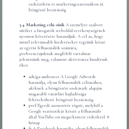
eszközökön és marketingcsatornákon át.
böngésző bezárásáig
3.4. Marketing célú sütik
A személyre szabott
sütiket a látogatók weboldal-tevékenységének
nyomon követésére használjuk. A cél az, hogy
minél relevánsabb hirdetéseket tegyünk közzé
az egyéni felhasználók számára,
preferenciájuknak megfelelő tartalmat
jelenítsünk meg, valamint aktivitásra buzdítsuk
őket.
ads/ga-audiences A Google Adwords
használja, olyan felhasználók célzásához,
akiknek a böngészési szokásaik alapján
magasabb vásárlási hajladósága
feltételezhető. böngésző bezárásáig
pref Egyedi azonosítót rögzít, melyből a
Google statisztikát készít a felhasználó
által YouTube-on megtekintett videókról. 8
hónap
fr A Facebook használja, olyan felhasználók