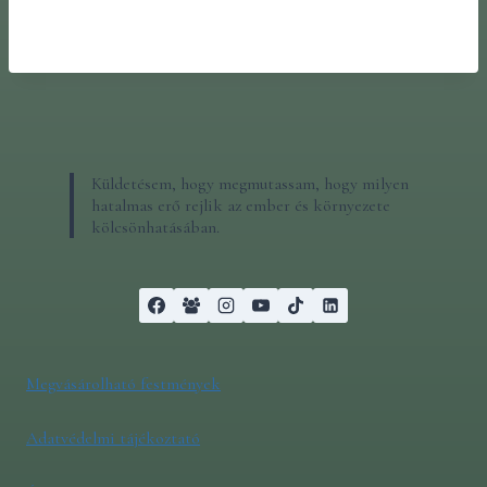
Küldetésem, hogy megmutassam, hogy milyen
hatalmas erő rejlik az ember és környezete
kölcsönhatásában.
Megvásárolható festmények
Adatvédelmi tájékoztató