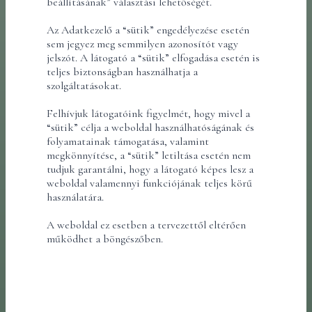
beállításának” választási lehetőségét.
Az Adatkezelő a “sütik” engedélyezése esetén
sem jegyez meg semmilyen azonosítót vagy
jelszót. A látogató a “sütik” elfogadása esetén is
teljes biztonságban használhatja a
szolgáltatásokat.
Felhívjuk látogatóink figyelmét, hogy mivel a
“sütik” célja a weboldal használhatóságának és
folyamatainak támogatása, valamint
megkönnyítése, a “sütik” letiltása esetén nem
tudjuk garantálni, hogy a látogató képes lesz a
weboldal valamennyi funkciójának teljes körű
használatára.
A weboldal ez esetben a tervezettől eltérően
működhet a böngészőben.