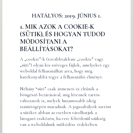
HATÁLYOS: 2019. JÚNIUS 1.
1. MIK AZOK A COOKIE-K
(SÜTIK), ÉS HOGYAN TUDOD
MÓDOSÍTANI A
BEÁLLÍTÁSOKAT?
A „cookie”-k (továbbiakban: „cookie” vagy
„süti”) olyan kis szöveges fájlok, amelyeket egy
weboldal felhasználhat arra, hogy még
hatékonyabbá tegye a felhasználói élményt.
Néhány “süti” csak átmeneti és eltűnik a
böngésző bezárásával, míg léteznek tartós
változatok is, melyek huzamosabb ideig
számítógépén maradnak. A jogszabályok szerint
a sütiket abban az esetben tárolhatjuk a
látogató eszközén, ha erre feltétlenül szükség
van a weboldalunk működése érdekében.