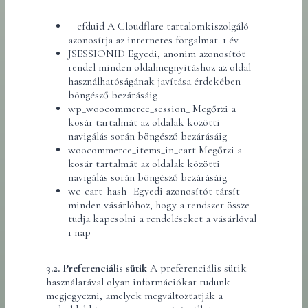
__cfduid A Cloudflare tartalomkiszolgáló
azonosítja az internetes forgalmat. 1 év
JSESSIONID Egyedi, anonim azonosítót
rendel minden oldalmegnyitáshoz az oldal
használhatóságának javítása érdekében
böngésző bezárásáig
wp_woocommerce_session_ Megőrzi a
kosár tartalmát az oldalak közötti
navigálás során böngésző bezárásáig
woocommerce_items_in_cart Megőrzi a
kosár tartalmát az oldalak közötti
navigálás során böngésző bezárásáig
wc_cart_hash_ Egyedi azonosítót társít
minden vásárlóhoz, hogy a rendszer össze
tudja kapcsolni a rendeléseket a vásárlóval
1 nap
3.2. Preferenciális sütik
A preferenciális sütik
használatával olyan információkat tudunk
megjegyezni, amelyek megváltoztatják a