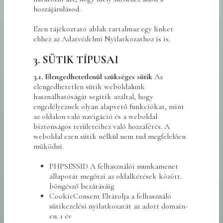
hozzájárulásod.
Ezen tájékoztató ablak tartalmaz egy linket
ehhez az Adatvédelmi Nyilatkozathoz is is.
3. SÜTIK TÍPUSAI
3.1. Elengedhetetlenül szükséges sütik
Az
elengedhetetlen sütik weboldalunk
használhatóságát segítik azáltal, hogy
engedélyeznek olyan alapvető funkciókat, mint
az oldalon való navigáció és a weboldal
biztonságos területeihez való hozzáférés. A
weboldal ezen sütik nélkül nem tud megfelelően
működni.
PHPSESSID A felhasználói munkamenet
állapotát megőrzi az oldalkérések között.
böngésző bezárásáig
CookieConsent Eltárolja a felhasználó
sütikezelési nyilatkozatát az adott domain-
en. 1 év