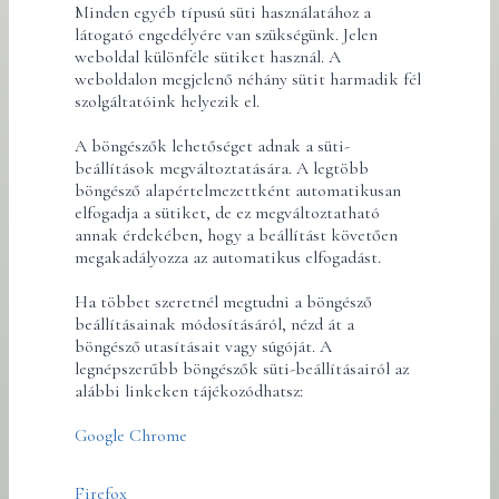
Minden egyéb típusú süti használatához a
látogató engedélyére van szükségünk. Jelen
weboldal különféle sütiket használ. A
weboldalon megjelenő néhány sütit harmadik fél
szolgáltatóink helyezik el.
A böngészők lehetőséget adnak a süti-
beállítások megváltoztatására. A legtöbb
böngésző alapértelmezettként automatikusan
elfogadja a sütiket, de ez megváltoztatható
annak érdekében, hogy a beállítást követően
megakadályozza az automatikus elfogadást.
Ha többet szeretnél megtudni a böngésző
beállításainak módosításáról, nézd át a
böngésző utasításait vagy súgóját. A
legnépszerűbb böngészők süti-beállításairól az
alábbi linkeken tájékozódhatsz:
Google Chrome
Firefox