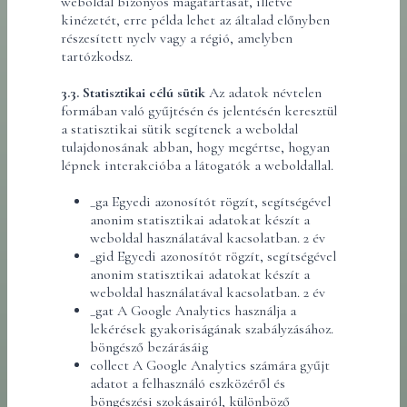
weboldal bizonyos magatartását, illetve
kinézetét, erre példa lehet az általad előnyben
részesített nyelv vagy a régió, amelyben
tartózkodsz.
3.3. Statisztikai célú sütik
Az adatok névtelen
formában való gyűjtésén és jelentésén keresztül
a statisztikai sütik segítenek a weboldal
tulajdonosának abban, hogy megértse, hogyan
lépnek interakcióba a látogatók a weboldallal.
_ga Egyedi azonosítót rögzít, segítségével
anonim statisztikai adatokat készít a
weboldal használatával kacsolatban. 2 év
_gid Egyedi azonosítót rögzít, segítségével
anonim statisztikai adatokat készít a
weboldal használatával kacsolatban. 2 év
_gat A Google Analytics használja a
lekérések gyakoriságának szabályzásához.
böngésző bezárásáig
collect A Google Analytics számára gyűjt
adatot a felhasználó eszközéről és
böngészési szokásairól, különböző