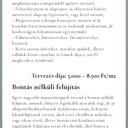
meghatározása a megrendelő igényei szerint),
– Felszerkesztem az alaprajzot az előzetesen bekért
méretezett alaprajz (építészeti, vagy kézi) szerint,
– Megtervezem a design koncepció mentén az új
konyhát (ezen maximum 2x-3x szoktunk módosítani, de
közben úgyis folyamatosan egyeztetünk).
– Falnézeteket, bútorterveket, látványterveket
készítek.
– Kérés szerint üzleteket, asztalost ajánlok, illetve
vállalok közös vásárlást is (ennek díja 15 000 Ft
megkezdett óránként).
Tervezés díja: 5.000 – 8.500 Ft/m2
Bontás nélküli felújítás
Egyre nagyobb népszerűségnek örvend a bontás nélküli
felújítás, aminek előnyeit leginkább nyaralók régi, de jó
állapotú fürdőszobáinak átalakítása során, belvárosi
lakásfelújítások esetén, ahol a sitt elszállítás nehézkes,
vagy olyan rövid, illetve hosszú távú kiadásra szánt
ingatlanok felújítása során élvezhetjük, ahol fontos a