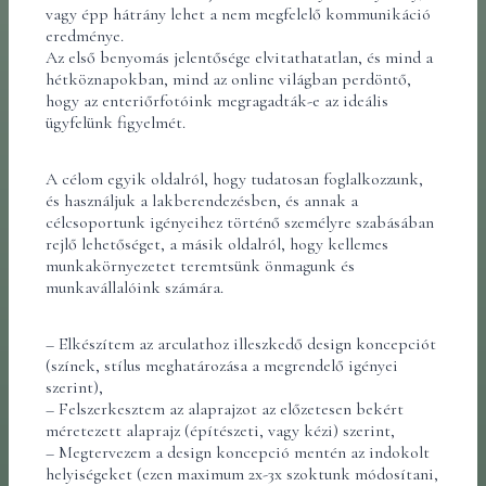
vagy épp hátrány lehet a nem megfelelő kommunikáció
eredménye.
Az első benyomás jelentősége elvitathatatlan, és mind a
hétköznapokban, mind az online világban perdöntő,
hogy az enteriőrfotóink megragadták-e az ideális
ügyfelünk figyelmét.
A célom egyik oldalról, hogy tudatosan foglalkozzunk,
és használjuk a lakberendezésben, és annak a
célcsoportunk igényeihez történő személyre szabásában
rejlő lehetőséget, a másik oldalról, hogy kellemes
munkakörnyezetet teremtsünk önmagunk és
munkavállalóink számára.
– Elkészítem az arculathoz illeszkedő design koncepciót
(színek, stílus meghatározása a megrendelő igényei
szerint),
– Felszerkesztem az alaprajzot az előzetesen bekért
méretezett alaprajz (építészeti, vagy kézi) szerint,
– Megtervezem a design koncepció mentén az indokolt
helyiségeket (ezen maximum 2x-3x szoktunk módosítani,