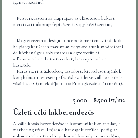
igényei szerint),
– Felszerkesztem az alaprajzot az előzetesen bekért
méretezett alaprajz (építészeti, vagy kézi) szerint,
– Megtervezem a design koncepció mentén az indokolt
helyiségeket (ezen maximum 2x-3x szoktunk módosítani,
de közben úgyis folyamatosan egyeztetünk).
– Falnézeteket, bútorterveket, látványterveket
készítek.
– Kérés szerint üzleteket, asztalost, kivitelezőt ajánlok
konyhabútor, és csempefestéshez, illetve vállalok közös
vásárlást is (ennek díja 10 000 Ft megkezdett óránként).
5.000 – 8.500 Ft/m2
Üzleti célú lakberendezés
A vállalkozás berendezése is kommunikál: az arculat, a
marketing része. Erősen elhanyagolt terület, pedig az
online értékesítés elterjedésével komoly versenyelőny,