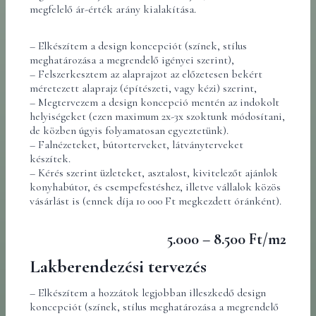
megfelelő ár-érték arány kialakítása.
– Elkészítem a design koncepciót (színek, stílus
meghatározása a megrendelő igényei szerint),
– Felszerkesztem az alaprajzot az előzetesen bekért
méretezett alaprajz (építészeti, vagy kézi) szerint,
– Megtervezem a design koncepció mentén az indokolt
helyiségeket (ezen maximum 2x-3x szoktunk módosítani,
de közben úgyis folyamatosan egyeztetünk).
– Falnézeteket, bútorterveket, látványterveket
készítek.
– Kérés szerint üzleteket, asztalost, kivitelezőt ajánlok
konyhabútor, és csempefestéshez, illetve vállalok közös
vásárlást is (ennek díja 10 000 Ft megkezdett óránként).
5.000 – 8.500 Ft/m2
Lakberendezési tervezés
– Elkészítem a hozzátok legjobban illeszkedő design
koncepciót (színek, stílus meghatározása a megrendelő