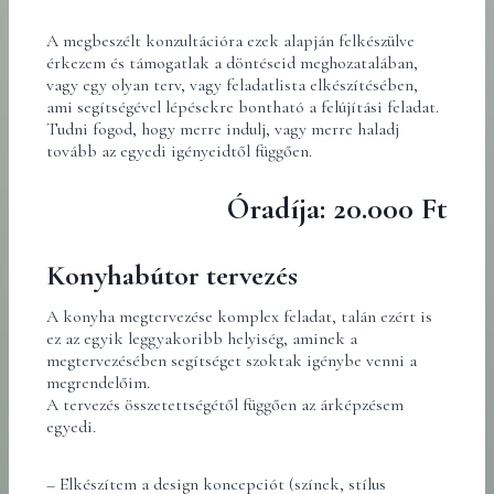
A megbeszélt konzultációra ezek alapján felkészülve
érkezem és támogatlak a döntéseid meghozatalában,
vagy egy olyan terv, vagy feladatlista elkészítésében,
ami segítségével lépésekre bontható a felújítási feladat.
Tudni fogod, hogy merre indulj, vagy merre haladj
tovább az egyedi igényeidtől függően.
Óradíja: 20.000 Ft
Konyhabútor tervezés
A konyha megtervezése komplex feladat, talán ezért is
ez az egyik leggyakoribb helyiség, aminek a
megtervezésében segítséget szoktak igénybe venni a
megrendelőim.
A tervezés összetettségétől függően az árképzésem
egyedi.
– Elkészítem a design koncepciót (színek, stílus