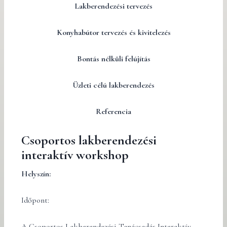
Lakberendezési tervezés
Konyhabútor tervezés és kivitelezés
Bontás nélküli felújítás
Üzleti célú lakberendezés
Referencia
Csoportos lakberendezési
interaktív workshop
Helyszín:
Időpont:
A Csoportos Lakberendezési Tanácsadás Interaktív