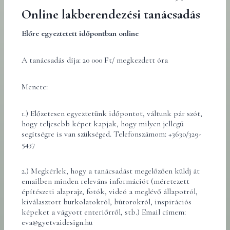
Online lakberendezési tanácsadás
Előre egyeztetett időpontban online
A tanácsadás díja: 20 000 Ft/ megkezdett óra
Menete:
1.) Előzetesen egyeztetünk időpontot, váltunk pár szót,
hogy teljesebb képet kapjak, hogy milyen jellegű
segítségre is van szükséged. Telefonszámom: +3630/329-
5437
2.) Megkérlek, hogy a tanácsadást megelőzően küldj át
emailben minden releváns információt (méretezett
építészeti alaprajz, fotók, videó a meglévő állapotról,
kiválasztott burkolatokról, bútorokról, inspirációs
képeket a vágyott enteriőrről, stb.) Email címem:
eva@gyetvaidesign.hu