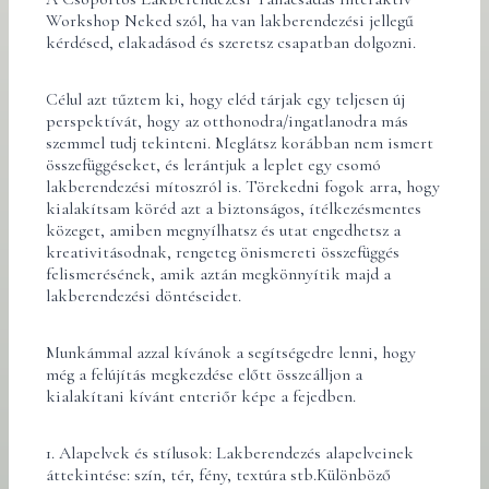
Workshop Neked szól, ha van lakberendezési jellegű
kérdésed, elakadásod és szeretsz csapatban dolgozni.
Célul azt tűztem ki, hogy eléd tárjak egy teljesen új
perspektívát, hogy az otthonodra/ingatlanodra más
szemmel tudj tekinteni. Meglátsz korábban nem ismert
összefüggéseket, és lerántjuk a leplet egy csomó
lakberendezési mítoszról is. Törekedni fogok arra, hogy
kialakítsam köréd azt a biztonságos, ítélkezésmentes
közeget, amiben megnyílhatsz és utat engedhetsz a
kreativitásodnak, rengeteg önismereti összefüggés
felismerésének, amik aztán megkönnyítik majd a
lakberendezési döntéseidet.
Munkámmal azzal kívánok a segítségedre lenni, hogy
még a felújítás megkezdése előtt összeálljon a
kialakítani kívánt enteriőr képe a fejedben.
1. Alapelvek és stílusok: Lakberendezés alapelveinek
áttekintése: szín, tér, fény, textúra stb.Különböző