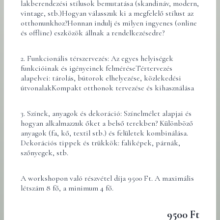
lakberendezési stílusok bemutatása (skandináv, modern,
vintage, stb.)Hogyan válasszuk ki a megfelelő stílust az
otthonunkhoz?Honnan indulj és milyen ingyenes (online
és offline) eszközök állnak a rendelkezésedre?
2. Funkcionális térszervezés: Az egyes helyiségek
funkcióinak és igényeinek felméréseTértervezés
alapelvei: tárolás, bútorok elhelyezése, közlekedési
útvonalakKompakt otthonok tervezése és kihasználása
3. Színek, anyagok és dekoráció: Színelmélet alapjai és
hogyan alkalmazzuk őket a belső terekben? Különböző
anyagok (fa, kő, textil stb.) és felületek kombinálása.
Dekorációs tippek és trükkök: faliképek, párnák,
szőnyegek, stb.
A workshopon való részvétel díja 9500 Ft. A maximális
létszám 8 fő, a minimum 4 fő.
9500 Ft