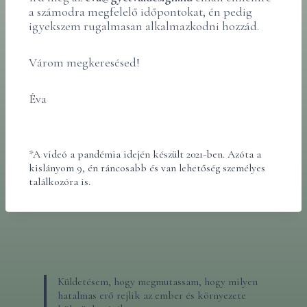
a számodra megfelelő időpontokat, én pedig
igyekszem rugalmasan alkalmazkodni hozzád.
Várom megkeresésed!
Éva
*A videó a pandémia idején készült 2021-ben. Azóta a
kislányom 9, én ráncosabb és van lehetőség személyes
találkozóra is.
Küldetésem, hogy megmutassam, hogy milyen
hatalmas erő rejlik az ember és környezete