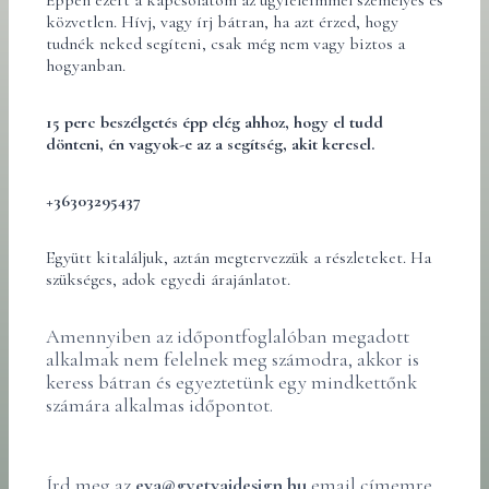
Éppen ezért a kapcsolatom az ügyfeleimmel személyes és
közvetlen. Hívj, vagy írj bátran, ha azt érzed, hogy
tudnék neked segíteni, csak még nem vagy biztos a
hogyanban.
15 perc beszélgetés épp elég ahhoz, hogy el tudd
dönteni, én vagyok-e az a segítség, akit keresel.
+36303295437
Együtt kitaláljuk, aztán megtervezzük a részleteket. Ha
szükséges, adok egyedi árajánlatot.
Amennyiben az időpontfoglalóban megadott
alkalmak nem felelnek meg számodra, akkor is
keress bátran és egyeztetünk egy mindkettőnk
számára alkalmas időpontot.
Írd meg az
eva@gyetvaidesign.hu
email címemre