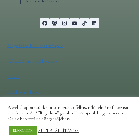
kölcsönhatásában.
Megvásárolható festmények
Adatvédelmi tájékoztató
ÁSZF
Cookie nyilatkozat
A webshopban sütiket alkalmazunk a felhasználói élmény fokozása
érdekében. Az “Elfogadom” gombbal hozzájárul, hogy az összes
sütit elhelyezzük a böngészőjében.
© 2026 GyetvaiDesign.hu - WordPress Theme by
Kadence WP
SÜTI BEÁLLÍTÁSOK
ELFOGADOM